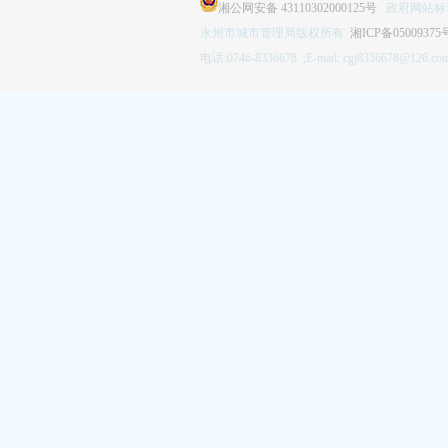
湘公网安备 43110302000125号
政府网站标识码
永州市城市管理局版权所有
湘ICP备05009375
电话:0746-8336678 ;E-mail: cgj8336678@126.