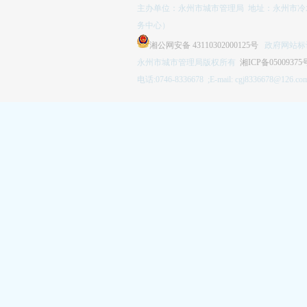
主办单位：永州市城市管理局 地址：永州市冷
务中心）
湘公网安备 43110302000125号
政府网站标识码
永州市城市管理局版权所有
湘ICP备05009375
电话:0746-8336678 ;E-mail: cgj8336678@126.