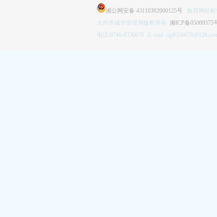
湘公网安备 43110302000125号
政府网站标识码
永州市城市管理局版权所有
湘ICP备05009375
电话:0746-8336678 ;E-mail: cgj8336678@126.