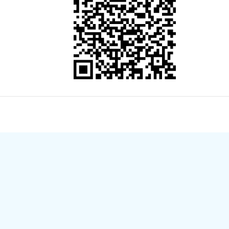
管理局 地址：永州市冷水滩区逸云路1号 （原市政务服
02000125号
政府网站标识码：4311000011
权所有
湘ICP备05009375号
-mail: cgj8336678@126.com
网站地图