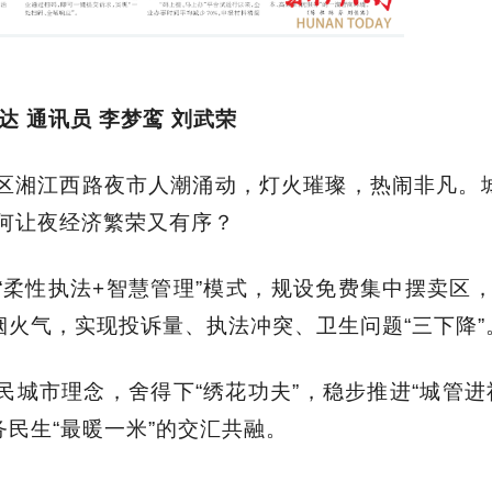
达 通讯员 李梦鸾 刘武荣
区湘江西路夜市人潮涌动，灯火璀璨，热闹非凡。城
何让夜经济繁荣又有序？
“柔性执法+智慧管理”模式，规设免费集中摆卖区
烟火气，实现投诉量、执法冲突、卫生问题“三下降”
民城市理念，舍得下“绣花功夫”，稳步推进“城管进
务民生“最暖一米”的交汇共融。