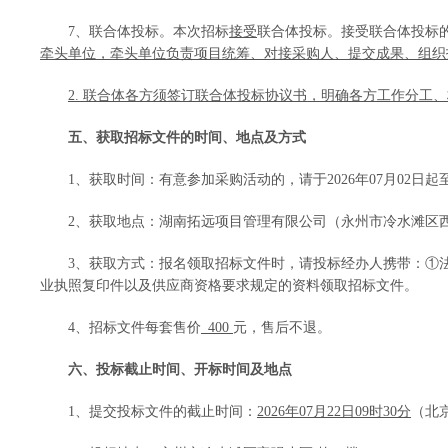
7
、
联合体投标。本次招标
接受
联合体投标。
接受联合体投标
牵头单位，牵头单位负责项目统筹、对接采购人、提交成果、组织
2. 联合体各方须签订联合体投标协议书，明确各方工作分
五、获取招标文件的时间、地点及方式
1、获取时间：有意参加采购活动的，请于202
6
年
07
月
02
日起
2、获取地点：
湖南拓远项目管理有限公司
（
永州市冷水滩区
3、获取方式：报名领取招标文件时，请投标经办人携带：①
业执照复印件
以及供应商
资格要求
规定的资料
领取
招标
文件。
4、招标文件每套售价
400
元，售后不退。
六、投标截止时间、开标时间及地点
1、提交投标文件的截止时间：
202
6
年
07
月
22
日
09时30分
（北