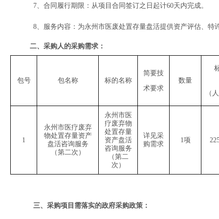
7、合同履行期限：
从项目合同签订之日起计
60天内完成
。
8、
服务内容：为永州市医废处置存量盘活提供资产评估、特
二、采购人的采购需求：
简要技
包号
包名称
标的名称
数量
术要求
（人
永州市医
疗废弃物
永州市医疗废弃
处置存量
物处置存量资产
详见采
1
资产盘活
1项
22
盘活咨询服务
购需求
咨询服务
（第二次）
（第二
次）
三、采购项目需落实的政府采购政策：