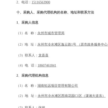
2、电话：
15116563900
十、采购人、采购代理机构的名称、地址和联系方法
1
、
采购人信息
（
1）
名
称：
永州市城市管理局
（
2）地 址：
永州市冷水滩区逸云路
1号 （原市政务服务中心
（
3）联系人：
龙喜喜
（
4）电 话：
18607461841
2
、
采购代理机构信息
（
1）
名
称：
湖南拓远项目管理有限公司
（
2）地 址：
永州市冷水滩区西南花园
C1
区（潇湘大道东）
（
3）联系人：
张雄