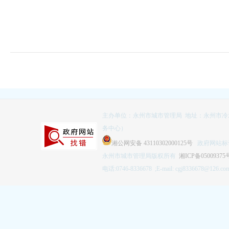
主办单位：永州市城市管理局 地址：永州市冷
务中心）
湘公网安备 43110302000125号
政府网站标识码
永州市城市管理局版权所有
湘ICP备05009375
电话:0746-8336678 ;E-mail: cgj8336678@126.