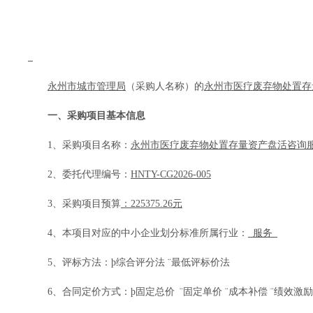
永州市城市管理局
（采购人名称）的
永州市医疗废弃物处置存
一、采购项目基本信息
1、采购项目名称：
永州市医疗废弃物处置存量资产盘活咨询
2、委托代理编号：
HNTY-CG2026-005
3、采购项目预算
：
225375.26
元
4、本项目
对应的中小企业划分标准所属行业：
服务
5、评标方法：
þ
综合评分法
¨
最低评标价法
6、合同定价方式
：
þ
固定总价
¨
固定单价
¨
成本补偿
¨
绩效激励