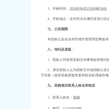
3、开标时间：
202
6
年
06
月
25
日
09时30分
4、开标地点：
永州市冷水滩区富强小区
七、公告期限
：
本招标公告在永州市城市管理局官网发布
八、询问及质疑
：
1、投标人对政府采购活动事项如有疑问
2、潜在投标人认为招标文件或招标公告
于印发＜政府采购质疑答复和投诉处理操作规程
九、采购项目联系人姓名和电话
1、联系人姓名：
张雄
2、电话：
15116563900