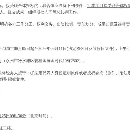
标。
接受联合体投标的，联合体应具备下列条件：
1. 本项目接受联合体
人、提交成果、组织报批入库等总协调工作。
书，明确各方工作分工、权利义务、出资比例、责任划分、成果归属及连带
202
6
年
06
月
05
日起至
202
6
年
06
月
11
日
(法定双休日及节假日除外)，上午8:30至
司
（
永州市冷水滩区碧桂园黄金时代
10栋250
2
）。
投标经办人携带：①法定代表人身份证明原件或者授权委托书原件并附法
领取
招标
文件。
。
月
25
日
09时30分
（北京时间）。
j栋二楼
。