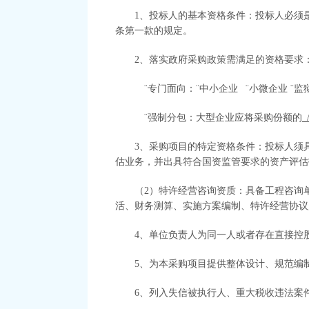
1、投标人的基本资格条件：投标人必须
条第一款的规定。
2、落实政府采购政策需满足的资格要求
¨
专门面向
：
¨
中小企业
¨
小微企业
¨
监
¨
强制
分包：大型企业应将采购份额的
3、
采购项目的特定资格条件：
投标人须
估业务，并出具符合国资监管要求的资产评估
（
2）特许经营咨询资质：具备工程咨询
活、财务测算、实施方案编制、特许经营协议
4、
单位负责人为同一人或者存在直接控
5
、为本采购项目提供整体设计、规范编
6
、
列入失信被执行人、重大税收违法案