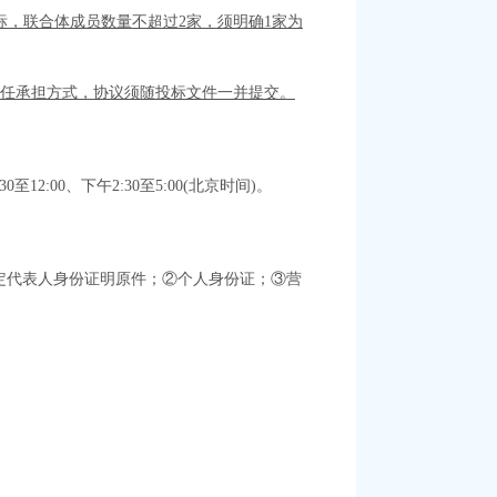
投标，联合体成员数量不超过2家，须明确1家为
责任承担方式，协议须随投标文件一并提交。
12:00、下午2:30至5:00(北京时间)。
定代表人身份证明原件；②个人身份证；
③
营