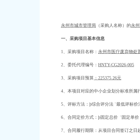
永州市城市管理局
（采购人名称）的
永州
一、采购项目基本信息
1、采购项目名称：
永州市医疗废弃物处
2、委托代理编号：
HNTY-CG2026-005
3、采购项目预算
：
225375.26
元
4、本项目
对应的中小企业划分标准所属
5、评标方法：
þ
综合评分法
¨
最低评标价
6、合同定价方式
：
þ
固定总价
¨
固定单价
7、合同履行期限：
从项目合同签订之日