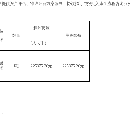
活提供资产评估、特许经营方案编制、协议拟订与报批入库全流程咨询服
标的预算
技
数量
最高限价
求
（人民币）
采
1项
225375.26
元
225375.26
元
求
扣。