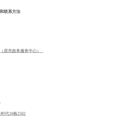
和联系方法
 （原市政务服务中心）
司
金时代
10
栋
250
2