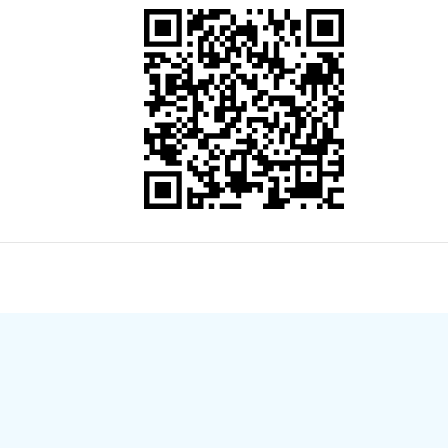
管理局 地址：永州市冷水滩区逸云路1号 （原市政务服
02000125号
政府网站标识码：4311000011
权所有
湘ICP备05009375号