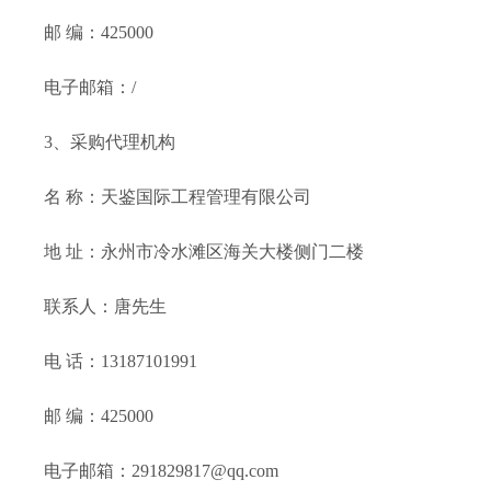
邮
编：
42
50
00
电子邮箱：
/
3、采购代理机构
名
称：
天鉴国际工程管理有限公司
地
址：
永州市冷水滩区海关大楼侧门二楼
联系人：
唐先生
电
话：
13187101991
邮
编：
425000
电子邮箱：
291829817@qq.com