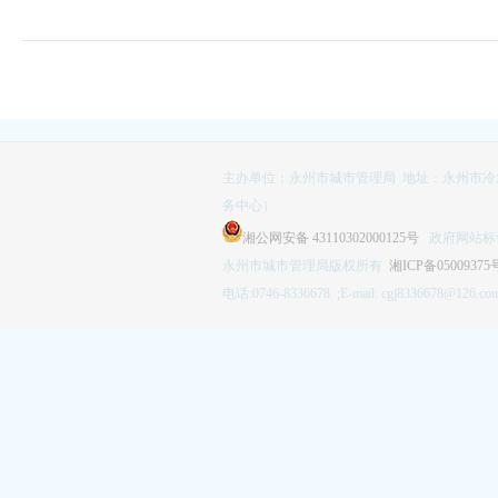
主办单位：永州市城市管理局 地址：永州市冷
务中心）
湘公网安备 43110302000125号
政府网站标识码
永州市城市管理局版权所有
湘ICP备05009375
电话:0746-8336678 ;E-mail: cgj8336678@126.