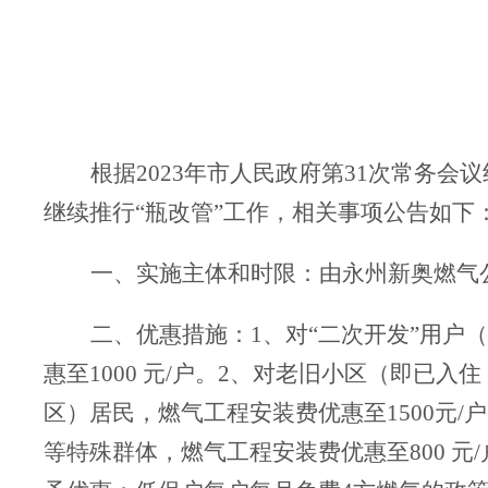
根据
2023年市人民政府第31次常务会
继
续推
行
“瓶改管”工
作
，
相关事项公告如下
一、实施主体和时限：
由永州新奥燃气
二、优惠措施：
1、对“二次开发”用
惠至
1000 元/户。
2、
对老旧小区（即已入住
区）居民，燃气工程安装费
优惠至
1500元/
等特殊群体，燃气工程安装费
优惠至
800 元