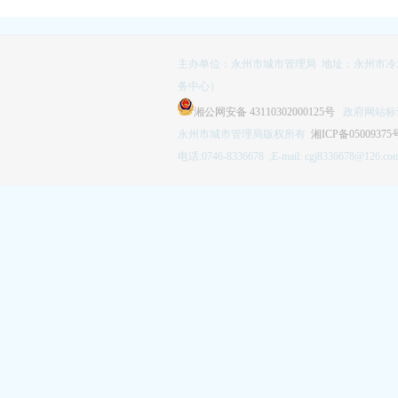
主办单位：永州市城市管理局 地址：永州市冷
务中心）
湘公网安备 43110302000125号
政府网站标识码
永州市城市管理局版权所有
湘ICP备05009375
电话:0746-8336678 ;E-mail: cgj8336678@126.